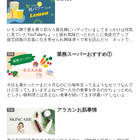
レモン麹で夏を乗り切ろう最近麹にハマっていましてきっかけは何気
に見ていたYouTubeちょっと疲れ気味だったわたしに免疫力アップ
疲労回復の言葉に引き寄せられ興味津々で本を読んだり ネットで調
べたり麹の効果麹の効果は腸内環境を整える 免疫力...
業務スーパーおすすめ①
健康
今日も暑かった〜まだ４月なのに💦毎年言ってるようなセリフなんで
けど言ってしまいますよねー🥵一人分の食事を作るのがちょっとめん
どくさい😅料理とは言えない食事が続いてます🤣夏バテしないよう
に今からメンテナンスしなければ😁これはいい‼️今日は仕事...
アラカンお肌事情
美容