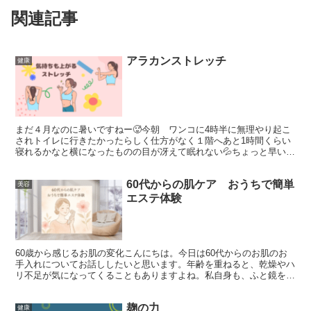
関連記事
アラカンストレッチ
健康
まだ４月なのに暑いですねー🥵今朝 ワンコに4時半に無理やり起こ
されトイレに行きたかったらしく仕方がなく１階へあと1時間くらい
寝れるかなと横になったものの目が冴えて眠れない💦ちょっと早いけ
どいつものルーティーン毎朝のストレッチさて私の１日の始...
60代からの肌ケア おうちで簡単
美容
エステ体験
60歳から感じるお肌の変化こんにちは。今日は60代からのお肌のお
手入れについてお話ししたいと思います。年齢を重ねると、乾燥やハ
リ不足が気になってくることもありますよね。私自身も、ふと鏡を見
たときに「もう少しふっくら感がほしいなぁ」と思うこと...
麹の力
健康