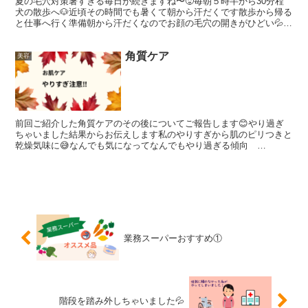
夏の毛穴対策暑すぎる毎日が続きますね〜🥵毎朝５時半から30分程
犬の散歩へ🐶近頃その時間でも暑くて朝から汗だくです散歩から帰る
と仕事へ行く準備朝から汗だくなのでお顔の毛穴の開きがひどい💦時
間がないので冷やしたタオルでクールダウンそこからメイク...
角質ケア
美容
前回ご紹介した角質ケアのその後についてご報告します😊やり過ぎ
ちゃいました結果からお伝えします私のやりすぎから肌のピリつきと
乾燥気味に😅なんでも気になってなんでもやり過ぎる傾向
^^;;YouTubeで化け子さんが使用方法を説明してくれている...
業務スーパーおすすめ①
階段を踏み外しちゃいました💦