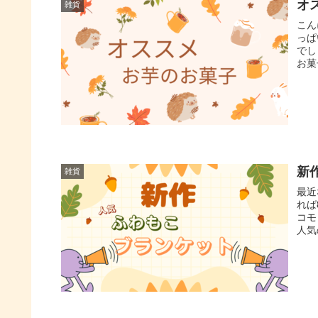
オ
雑貨
こん
っぱ
でし
お菓
新
雑貨
最近
れば
コモ
人気