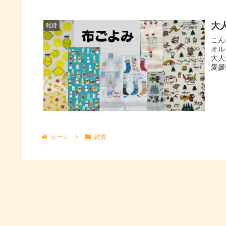
大
雑貨
こん
オル
大人
愛媛
ホーム
雑貨