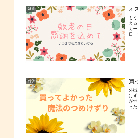
オ
雑貨
もう
える
カー
日 
買
雑貨
外出
けず
が弱
った