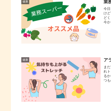
業
健康
今日
けど
どく
今か
ア
健康
まだ
れト
るか
つも