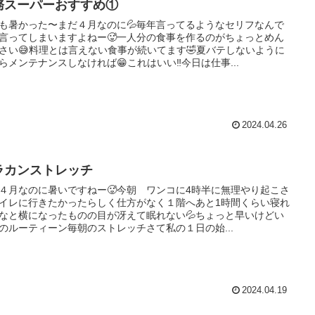
務スーパーおすすめ①
も暑かった〜まだ４月なのに💦毎年言ってるようなセリフなんで
言ってしまいますよねー🥵一人分の食事を作るのがちょっとめん
さい😅料理とは言えない食事が続いてます🤣夏バテしないように
らメンテナンスしなければ😁これはいい‼️今日は仕事...
2024.04.26
ラカンストレッチ
４月なのに暑いですねー🥵今朝 ワンコに4時半に無理やり起こさ
イレに行きたかったらしく仕方がなく１階へあと1時間くらい寝れ
なと横になったものの目が冴えて眠れない💦ちょっと早いけどい
のルーティーン毎朝のストレッチさて私の１日の始...
2024.04.19