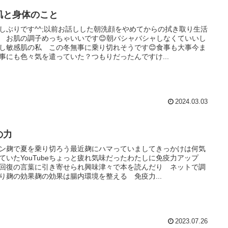
肌と身体のこと
しぶりです^^;以前お話しした朝洗顔をやめてからの拭き取り生活
 お肌の調子めっちゃいいです😊朝バシャバシャしなくていいし
し敏感肌の私 この冬無事に乗り切れそうです😊食事も大事今ま
事にも色々気を遣っていた？つもりだったんですけ...
2024.03.03
の力
ン麹で夏を乗り切ろう最近麹にハマっていましてきっかけは何気
ていたYouTubeちょっと疲れ気味だったわたしに免疫力アップ
回復の言葉に引き寄せられ興味津々で本を読んだり ネットで調
り麹の効果麹の効果は腸内環境を整える 免疫力...
2023.07.26